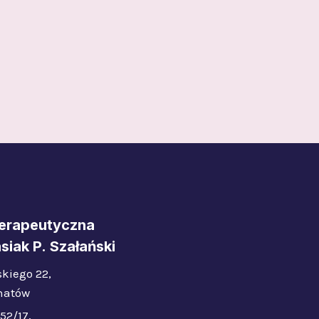
erapeutyczna
siak P. Szałański
kiego 22,
hatów
52/17,