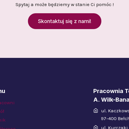
Spytaj a może będziemy w stanie Ci pomóc !
Skontaktuj się z nami!
nu
Pracownia T
A. Wilk-Bana
acowni
ul. Kaczkows
ół
97-400 Bełc
nik
ul. Kurczaki 
łpraca