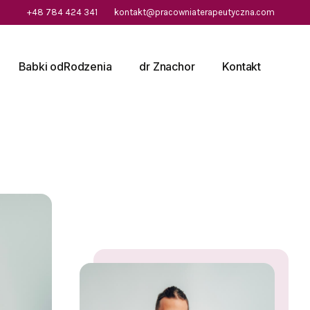
+48 784 424 341
kontakt@pracowniaterapeutyczna.com
Babki odRodzenia
dr Znachor
Kontakt