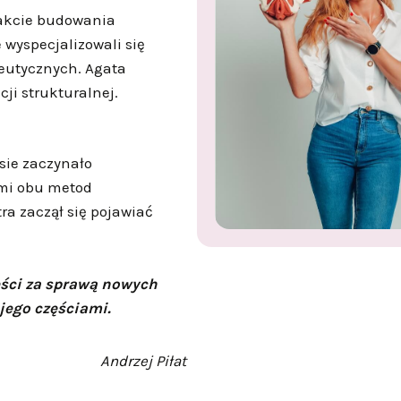
trakcie budowania
wyspecjalizowali się
peutycznych. Agata
cji strukturalnej.
ie zaczynało
mi obu metod
ra zaczął się pojawiać
ęści za sprawą nowych
 jego częściami.
Andrzej Piłat