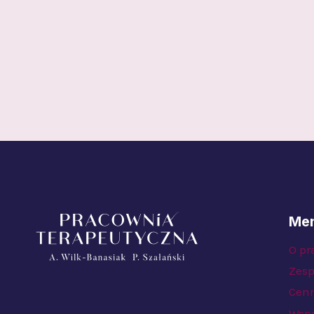
Me
O pr
Zesp
Cen
Wspó